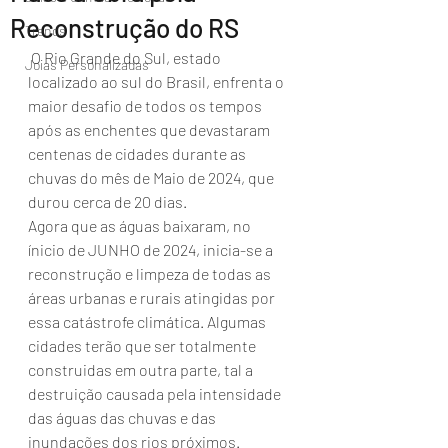
Reconstrução do RS
Trends
 O Rio Grande do Sul, estado 
Joias Personalizadas
localizado ao sul do Brasil, enfrenta o 
maior desafio de todos os tempos 
após as enchentes que devastaram 
centenas de cidades durante as 
chuvas do mês de Maio de 2024, que 
durou cerca de 20 dias.
Agora que as águas baixaram, no 
ínicio de JUNHO de 2024, inicia-se a 
reconstrução e limpeza de todas as 
áreas urbanas e rurais atingidas por 
essa catástrofe climática. Algumas 
cidades terão que ser totalmente 
construidas em outra parte, tal a 
destruição causada pela intensidade 
das águas das chuvas e das 
inundações dos rios próximos.