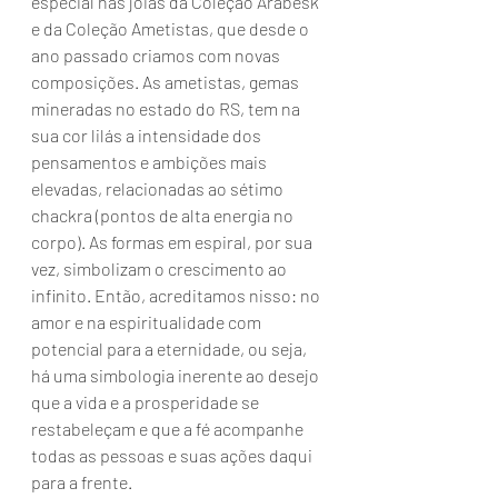
especial nas joias da Coleção Arabesk 
e da Coleção Ametistas, que desde o 
ano passado criamos com novas 
composições. As ametistas, gemas 
mineradas no estado do RS, tem na 
sua cor lilás a intensidade dos 
pensamentos e ambições mais 
elevadas, relacionadas ao sétimo 
chackra (pontos de alta energia no 
corpo). As formas em espiral, por sua 
vez, simbolizam o crescimento ao 
infinito. Então, acreditamos nisso: no 
amor e na espiritualidade com 
potencial para a eternidade, ou seja, 
há uma simbologia inerente ao desejo 
que a vida e a prosperidade se 
restabeleçam e que a fé acompanhe 
todas as pessoas e suas ações daqui 
para a frente.