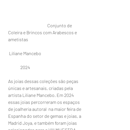
                                             Conjunto de 
Coleira e Brincos com Arabescos e 
ametistas
 Liliane Mancebo
              2024
As joias dessas coleções são peças 
únicas e artesanais, criadas pela 
artista Liliane Mancebo. Em 2024 
essas joias percorreram os espaços 
de joalheria autoral  na maior feira de 
Espanha do setor de gemas e joias, a 
Madrid Joya, e também foram joias 
selecionadas para a VIII MUESTRA 