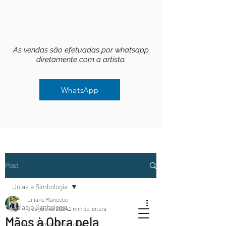
As vendas são efetuadas por whatsapp
diretamente com a artista.
WhatsApp
Post
Joias e Simbologia
Liliane Mancebo
Joias e Simbologia
9 de jun. de 2024
2 min de leitura
WhatsApp
Mãos à Obra pela
Joias e Gemas Preciosas