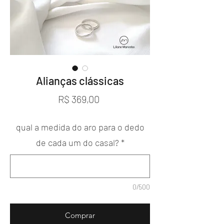
Alianças clássicas
Preço
R$ 369,00
qual a medida do aro para o dedo
de cada um do casal?
*
0/500
Comprar