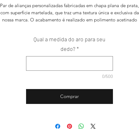
Par de alianças personalizadas fabricadas em chapa plana de prata,
com superfície martelada, que traz uma textura única e exclusiva da
nossa marca. O acabamento é realizado em polimento acetinado
tornando a peça mais sofisticada.
odem ser realizadas em diferentes tamanhos e larguras, em prata 
Qual a medida do aro para seu
ouro 18k, havendo alterações no valor.
edidas aproximadas:
1,3 cm de largura X 0,1cm de espessura (aro 
dedo?
*
acordo com o dedo do cliente)
Peso Aproximado do Par:
13g em prata teor 1000
0/500
Comprar