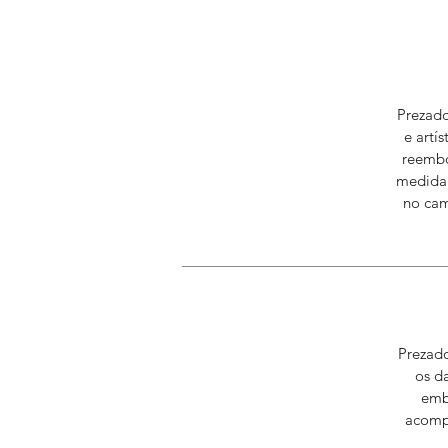
Prezado
e artí
reembo
medida 
no cam
Prezado
os d
emb
acompa