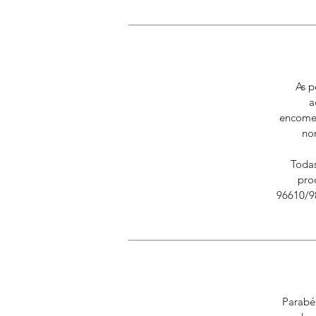
As p
a
encomen
no
Todas
pro
96610/98
Parabén