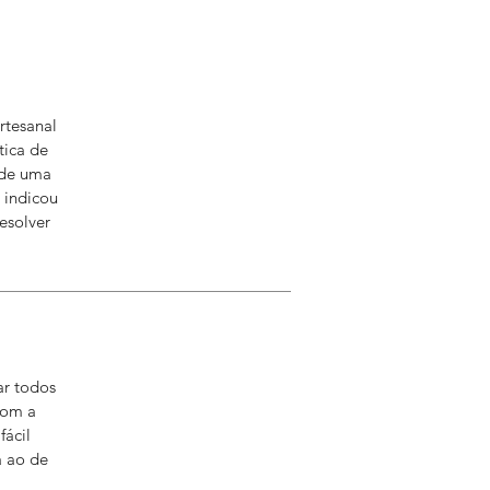
rtesanal
tica de
 de uma
 indicou
esolver
ar todos
com a
ácil
a ao de