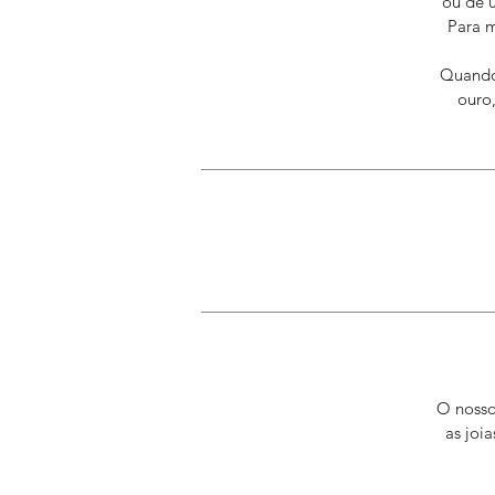
ou de 
Para 
Quando 
ouro,
O nosso
as joi