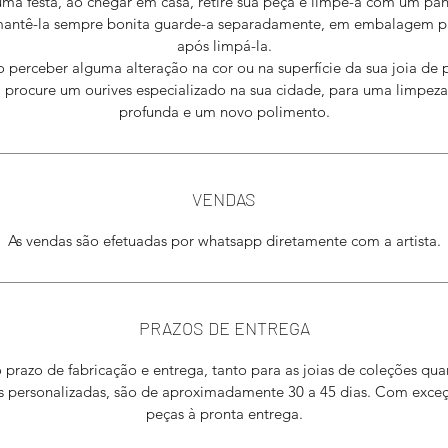
uma festa, ao chegar em casa, retire sua peça e limpe-a com um pan
mantê-la sempre bonita guarde-a separadamente, em embalagem pr
após limpá-la.
perceber alguma alteração na cor ou na superfície da sua joia de 
 procure um ourives especializado na sua cidade, para uma limpez
profunda e um novo polimento.
VENDAS
​As vendas são efetuadas por whatsapp diretamente com a artista.
PRAZOS DE ENTREGA
 prazo de fabricação e entrega, tanto para as joias de coleções qua
as personalizadas, são de aproximadamente 30 a 45 dias. Com exce
peças à pronta entrega.