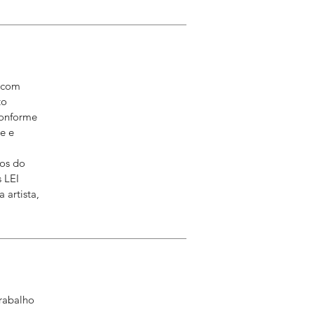
, com
to
conforme
e e
dos do
 LEI
 artista,
trabalho