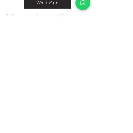
WhatsApp
Saiba como tirar a medida exata
para sua jóia.
Leia mais
Você quer aprender a criar e
desenhar sua própria joia?
Leia mais