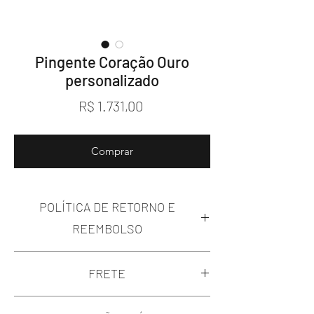
Pingente Coração Ouro
personalizado
Preço
R$ 1.731,00
Comprar
POLÍTICA DE RETORNO E
REEMBOLSO
Prezado cliente, você está fazendo uma
FRETE
excelente compra de um produto
artesanal e artístico, porém, caso esteja
Prezado cliente, nossa política de frete é
insatisfeitos com a compra, temos uma