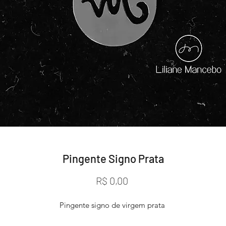
Pingente Signo Prata
Preço
R$ 0,00
Pingente signo de virgem prata