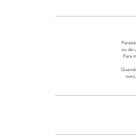
Parabén
ou de 
Para 
Quando 
ouro,