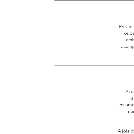
Prezado
os d
emb
acompa
As p
a
encomen
no
A joia 