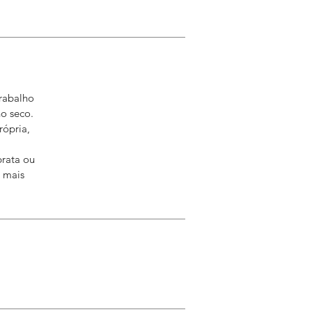
trabalho
o seco.
ópria,
prata ou
a mais