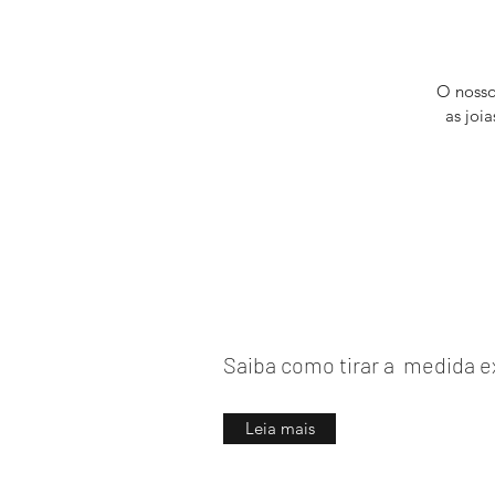
O nosso
as joi
Saiba como tirar a medida ex
Leia mais