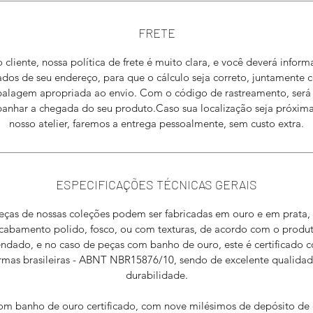
FRETE
 cliente, nossa política de frete é muito clara, e você deverá inform
ados de seu endereço, para que o cálculo seja correto, juntamente 
alagem apropriada ao envio. Com o código de rastreamento, será f
nhar a chegada do seu produto.Caso sua localização seja próxim
nosso atelier, faremos a entrega pessoalmente, sem custo extra.
ESPECIFICAÇÕES TÉCNICAS GERAIS
eças de nossas coleções podem ser fabricadas em ouro e em prata
cabamento polido, fosco, ou com texturas, de acordo com o produ
dado, e no caso de peças com banho de ouro, este é certificado 
rmas brasileiras - ABNT NBR15876/10, sendo de excelente qualidad
durabilidade.
com banho de ouro certificado, com nove milésimos de depósito de 