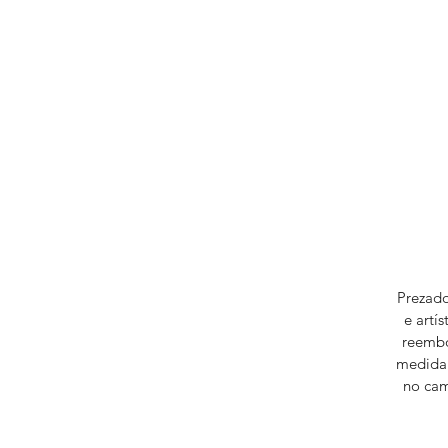
Prezado
e artí
reembo
medida 
no cam