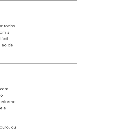
ar todos
com a
ácil
a ao de
, com
to
conforme
e e
ouro, ou