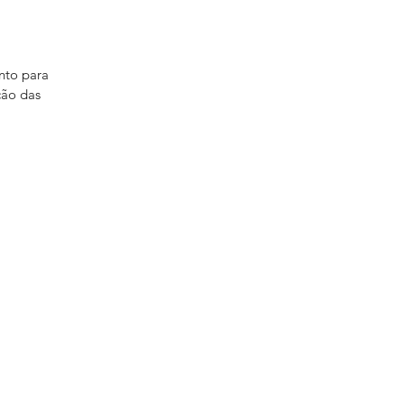
nto para
ção das